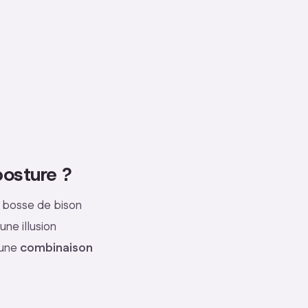
posture ?
a bosse de bison
ne illusion
 une
combinaison