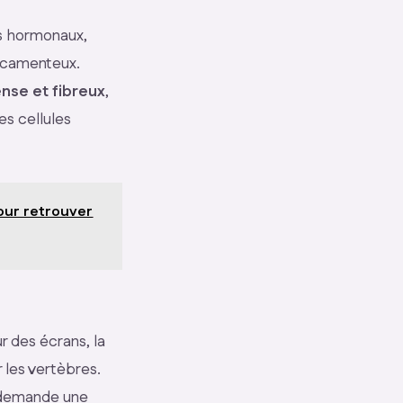
es hormonaux,
icamenteux.
nse et fibreux
,
es cellules
pour retrouver
r des écrans, la
 les vertèbres.
l demande une