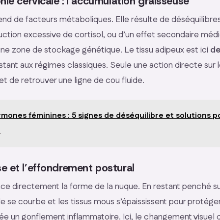
hie cervicale : l’accumulation graisseuse
nd de facteurs métaboliques. Elle résulte de déséquilibr
tion excessive de cortisol, ou d’un effet secondaire méd
 d’une zone de stockage génétique. Le tissu adipeux est ici
de
istant aux régimes classiques. Seule une action directe sur l
t de retrouver une ligne de cou fluide.
mones féminines : 5 signes de déséquilibre et solutions 
e
e et l’effondrement postural
nce directement la forme de la nuque. En restant penché su
e se courbe et les tissus mous s’épaississent pour protéger
ée un gonflement inflammatoire. Ici, le changement visue