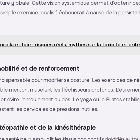
ucture globale. Cette vision systémique permet d’obtenir des
n simple exercice localisé échouerait à cause de la persista
orella et foie : risques réels, mythes sur la toxicité et crit
obilité et de renforcement
 indispensable pour modifier sa posture. Les exercices de
ré
uble menton, musclent les fléchisseurs profonds. L’étireme
et évite l’enroulement du dos. Le yoga ou le Pilates stabili
stent les cervicales de pressions inutiles.
stéopathie et de la kinésithérapie
e santé peut assouplir les tissus conjonctifs rigidifiés autou