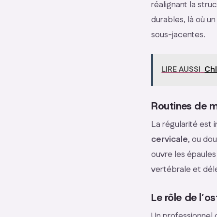
réalignant la str
durables, là où u
sous-jacentes.
LIRE AUSSI
Chl
Routines de m
La régularité est
cervicale
, ou do
ouvre les épaules 
vertébrale et déle
Le rôle de l’o
Un professionnel d