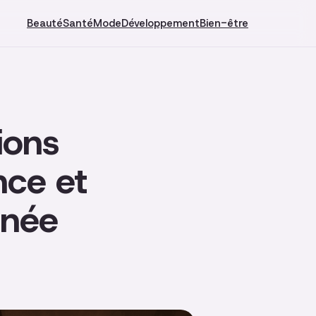
Beauté
Santé
Mode
Développement
Bien-être
ions
nce et
inée