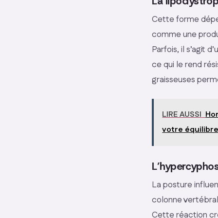
La lipodystrop
Cette forme dépe
comme une produc
Parfois, il s’agit
ce qui le rend rés
graisseuses perme
LIRE AUSSI
Hor
votre équilibr
L’hypercyphos
La posture influe
colonne vertébral
Cette réaction cr