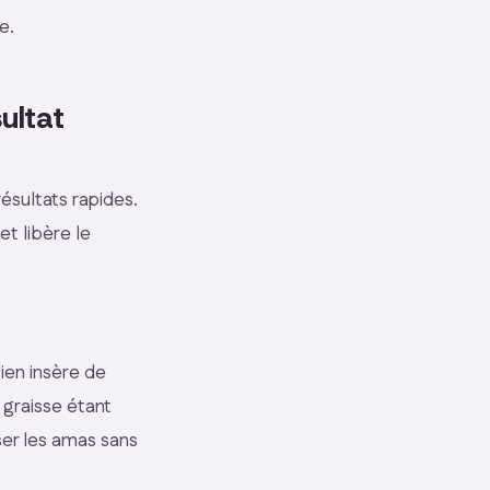
e.
sultat
ésultats rapides.
et libère le
ien insère de
 graisse étant
iser les amas sans