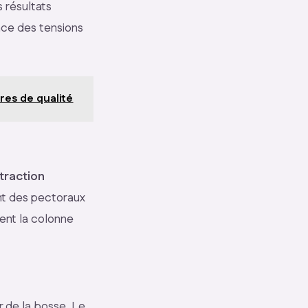
 résultats
nce des tensions
ères de qualité
traction
nt des pectoraux
sent la colonne
r de la bosse. Le