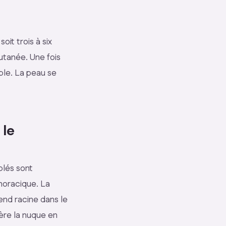
oit trois à six
utanée. Une fois
able. La peau se
 le
blés sont
horacique. La
end racine dans le
bère la nuque en