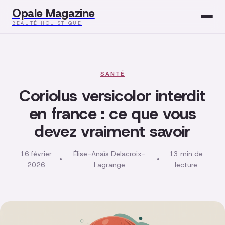
Opale Magazine
BEAUTÉ HOLISTIQUE
Beauté
Santé
SANTÉ
Coriolus versicolor interdit
Mode
en france : ce que vous
devez vraiment savoir
Développement
Bien-être
16 février
Élise-Anaïs Delacroix-
13 min de
·
·
2026
Lagrange
lecture