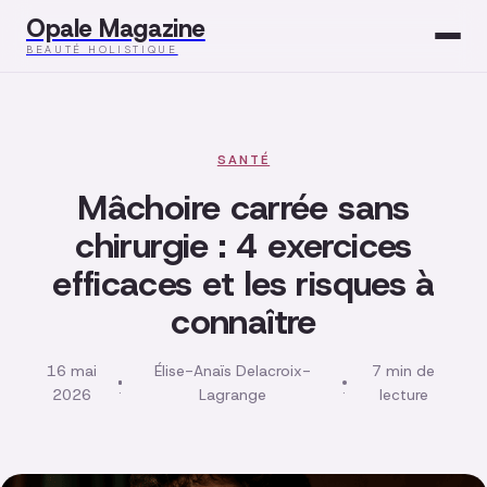
Opale Magazine
BEAUTÉ HOLISTIQUE
Beauté
Santé
SANTÉ
Mâchoire carrée sans
Mode
chirurgie : 4 exercices
efficaces et les risques à
Développement
connaître
Bien-être
16 mai
Élise-Anaïs Delacroix-
7 min de
·
·
2026
Lagrange
lecture