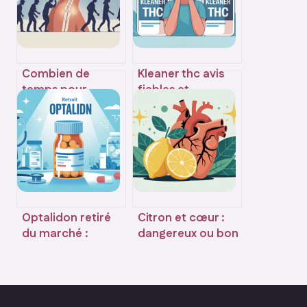
Combien de
Kleaner thc avis
temps pour
fiables et
remarcher après
efficacité réelle
une fracture de
du produit
malléole
Optalidon retiré
Citron et cœur :
du marché :
dangereux ou bon
pourquoi ce
pour votre santé
médicament a
cardiaque ?
disparu