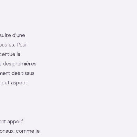
sulte d’une
paules. Pour
centue la
t des premières
ment des tissus
i cet aspect
ent appelé
rmonaux, comme le