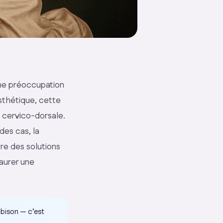
 une préoccupation
sthétique, cette
 cervico-dorsale.
des cas, la
re des solutions
taurer une
 bison
— c’est