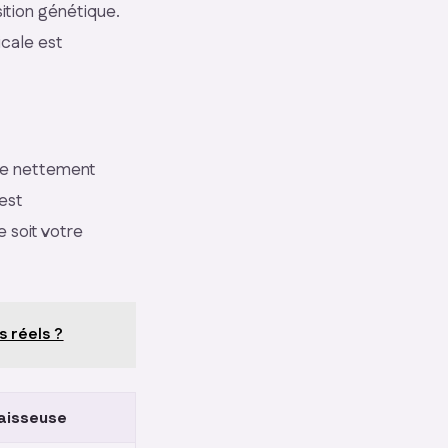
ition génétique.
icale est
nue nettement
est
 soit votre
s réels ?
aisseuse