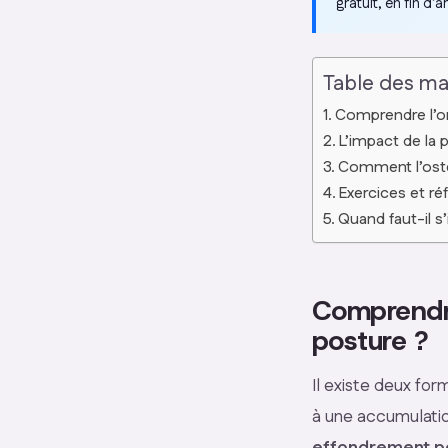
gratuit, en fin d’ar
Table des ma
Comprendre l’or
L’impact de la 
Comment l’ostéo
Exercices et ré
Quand faut-il s
Comprendre 
posture ?
Il existe deux for
à une accumulatio
effondrement p