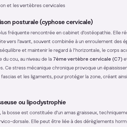
on et les vertèbres cervicales
ison posturale (cyphose cervicale)
 plus fréquente rencontrée en cabinet d’ostéopathie. Elle ré
tête vers l’avant, souvent combinée à un enroulement des é
quilibre et maintenir le regard à l’horizontale, le corps ac
e du cou, au niveau de la
7ème vertèbre cervicale (C7)
e
es. Ce stress mécanique chronique provoque un épaississe
ascias et les ligaments, pour protéger la zone, créant ains
sseuse ou lipodystrophie
, la bosse est constituée d’un amas graisseux, techniquem
rvico-dorsale. Elle peut être liée à des dérèglements ho