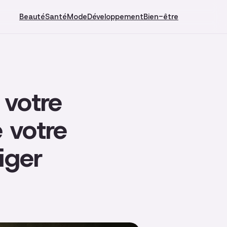
Beauté
Santé
Mode
Développement
Bien-être
 votre
 votre
iger