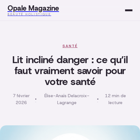
Opale Magazine
BEAUTÉ HOLISTIQUE
Beauté
Santé
SANTÉ
Lit incliné danger : ce qu’il
Mode
faut vraiment savoir pour
votre santé
Développement
Bien-être
7 février
Élise-Anaïs Delacroix-
12 min de
·
·
2026
Lagrange
lecture