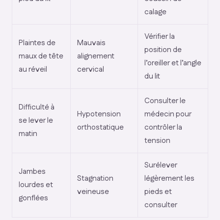
calage
Vérifier la
Plaintes de
Mauvais
position de
maux de tête
alignement
l’oreiller et l’angle
au réveil
cervical
du lit
Consulter le
Difficulté à
Hypotension
médecin pour
se lever le
orthostatique
contrôler la
matin
tension
Surélever
Jambes
Stagnation
légèrement les
lourdes et
veineuse
pieds et
gonflées
consulter