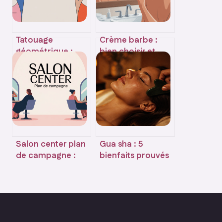
Tatouage
Crème barbe :
géométrique :
bien choisir et
idées,
utiliser le bon soin
significations et
pour votre barbe
conseils avant de
vous lancer
Salon center plan
Gua sha : 5
de campagne :
bienfaits prouvés
horaires, accès,
et guide pratique
tarifs et services à
pour sculpter
connaître
votre visage