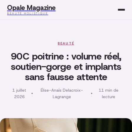
Opale Magazine
BEAUTÉ HOLISTIQUE
Beauté
Santé
BEAUTÉ
90C poitrine : volume réel,
Mode
soutien-gorge et implants
sans fausse attente
Développement
Bien-être
1 juillet
Élise-Anaïs Delacroix-
11 min de
·
·
2026
Lagrange
lecture