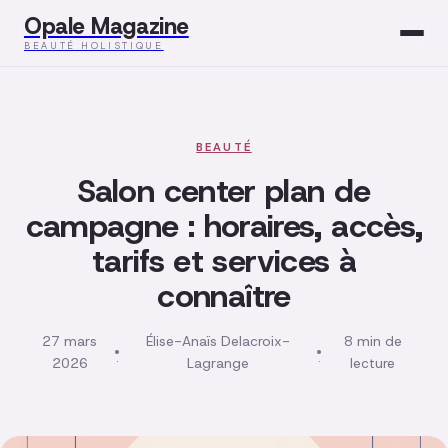
Opale Magazine
BEAUTÉ HOLISTIQUE
Beauté
Santé
BEAUTÉ
Salon center plan de
Mode
campagne : horaires, accès,
tarifs et services à
Développement
connaître
Bien-être
27 mars
Élise-Anaïs Delacroix-
8 min de
·
·
2026
Lagrange
lecture