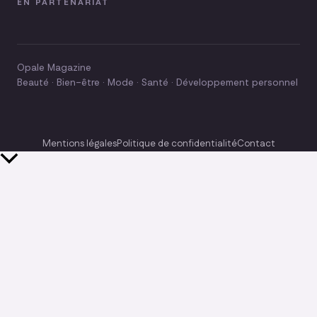
EN PARTENARIAT
Opale Magazine
Beauté · Bien-être · Mode · Santé · Développement personnel
Mentions légales
Politique de confidentialité
Contact
Retour
en
haut