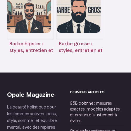
usages concrets
pour votre barbe
Barbe hipster :
Barbe grosse :
styles, entretien et
styles, entretien et
conseils pour un
conseils pour un
look maîtrisé
look maîtrisé
DERNIERS ARTICLES
Opale Magazine
95B poitrine : mesures
La beauté holistique pour
exactes, modèles adaptés
les femmes actives : peau,
et erreurs d’ajustement à
style, sommeil et équilibre
éviter
mental, avec des repères