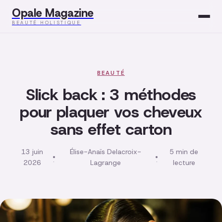
Opale Magazine
BEAUTÉ HOLISTIQUE
Beauté
Santé
BEAUTÉ
Slick back : 3 méthodes
Mode
pour plaquer vos cheveux
sans effet carton
Développement
Bien-être
13 juin
Élise-Anaïs Delacroix-
5 min de
·
·
2026
Lagrange
lecture