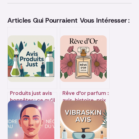
Articles Qui Pourraient Vous Intéresser :
Produits just avis
Rêve d’or parfum :
honnêtes : ce qu’il
avis, histoire, prix
faut vraiment
et alternatives à
savoir avant
connaître
d’acheter