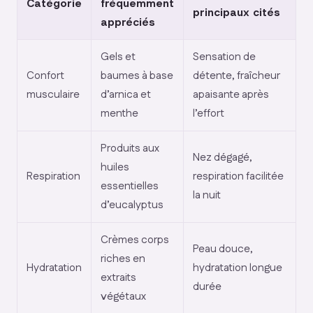
Catégorie
fréquemment
principaux cités
appréciés
Gels et
Sensation de
Confort
baumes à base
détente, fraîcheur
musculaire
d’arnica et
apaisante après
menthe
l’effort
Produits aux
Nez dégagé,
huiles
Respiration
respiration facilitée
essentielles
la nuit
d’eucalyptus
Crèmes corps
Peau douce,
riches en
Hydratation
hydratation longue
extraits
durée
végétaux