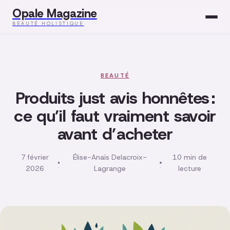
Opale Magazine
BEAUTÉ HOLISTIQUE
Beauté
Santé
BEAUTÉ
Produits just avis honnêtes :
Mode
ce qu’il faut vraiment savoir
avant d’acheter
Développement
Bien-être
7 février
Élise-Anaïs Delacroix-
10 min de
·
·
2026
Lagrange
lecture