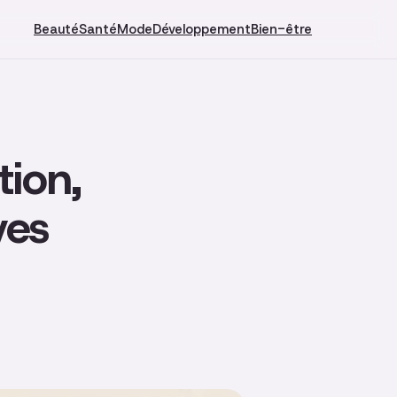
Beauté
Santé
Mode
Développement
Bien-être
tion,
ves