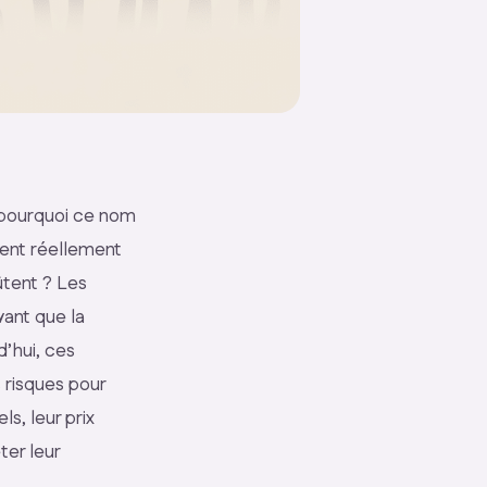
pourquoi ce nom
ient réellement
ûtent ? Les
vant que la
’hui, ces
 risques pour
ls, leur prix
ter leur