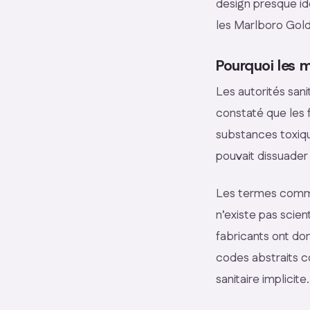
design presque id
les Marlboro Gold
Pourquoi les m
Les autorités san
constaté que les 
substances toxiqu
pouvait dissuader
Les termes co
n’existe pas scien
fabricants ont do
codes abstraits
sanitaire implicite.