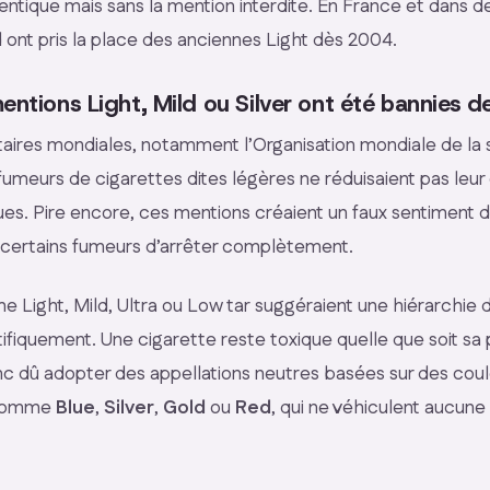
entique mais sans la mention interdite. En France et dans 
 ont pris la place des anciennes Light dès 2004.
entions Light, Mild ou Silver ont été bannies d
itaires mondiales, notamment l’Organisation mondiale de la 
fumeurs de cigarettes dites légères ne réduisaient pas leur 
es. Pire encore, ces mentions créaient un faux sentiment d
 certains fumeurs d’arrêter complètement.
mme
Light
,
Mild
,
Ultra
ou
Low tar
suggéraient une hiérarchie 
tifiquement. Une cigarette reste toxique quelle que soit sa
nc dû adopter des appellations neutres basées sur des cou
 comme
Blue
,
Silver
,
Gold
ou
Red
, qui ne véhiculent aucun