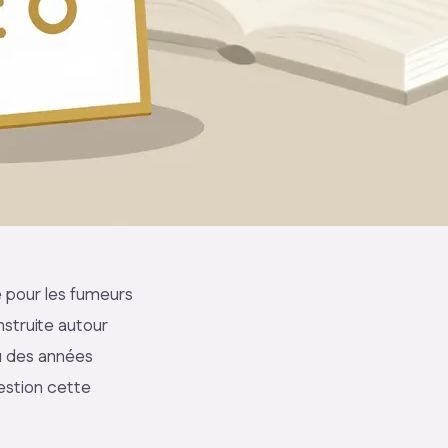
e pour les fumeurs
struite autour
eu des années
estion cette