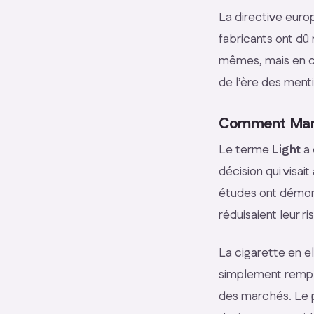
La directive euro
fabricants ont dû
mêmes, mais en ch
de l’ère des ment
Comment Marlb
Le terme
Light
a 
décision qui visa
études ont démont
réduisaient leur r
La cigarette en e
simplement remp
des marchés. Le 