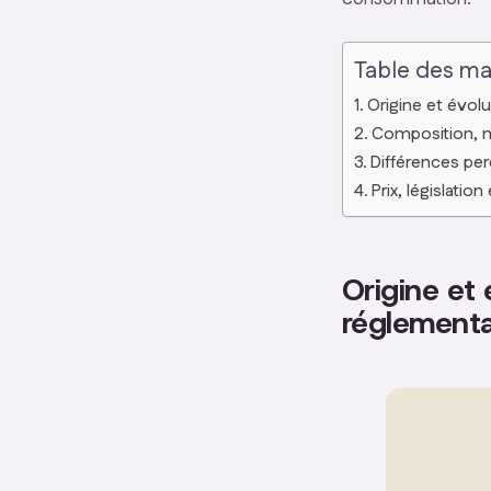
Table des ma
Origine et évol
Composition, n
Différences pe
Prix, législatio
Origine et 
réglementa