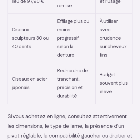
lieu de 97,90 €
et l’usage
remise
Effilage plus ou
À utiliser
Ciseaux
moins
avec
sculpteurs 30 ou
progressif
prudence
40 dents
selon la
sur cheveux
denture
fins
Recherche de
Budget
Ciseaux en acier
tranchant,
souvent plus
japonais
précision et
élevé
durabilité
Si vous achetez en ligne, consultez attentivement
les dimensions, le type de lame, la présence d’un
pivot réglable, la compatibilité gaucher ou droitier et