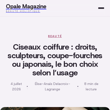
Opale Magazine
BEAUTÉ HOLISTIQUE
Beauté
Santé
BEAUTÉ
Ciseaux coiffure : droits,
Mode
sculpteurs, coupe-fourches
ou japonais, le bon choix
Développement
selon l’usage
Bien-être
4 juillet
Élise-Anaïs Delacroix-
8 min de
·
·
2026
Lagrange
lecture