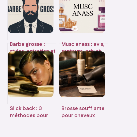
Barbe grosse :
Musc anass : avis,
styles, entretien et
senteurs, prix et
conseils pour un
alternatives à
look maîtrisé
connaître
Slick back : 3
Brosse soufflante
méthodes pour
pour cheveux
plaquer vos
courts : diamètre
cheveux sans
32 mm et 3
effet carton
critères pour un