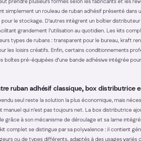
eut prendre plusieurs formes selon les fabricants et les re
t simplement un rouleau de ruban adhésif présenté dans 
pour le stockage. D’autres intègrent un boîtier distributeu
ilitant grandement l’utilisation au quotidien. Les kits compl
eurs types de rubans : transparent pour le bureau, kraft ren
ur les loisirs créatifs. Enfin, certains conditionnements pro
s boîtes pré-équipées d’une bande adhésive intégrée pour
tre ruban adhésif classique, box distributrice e
vendu seul reste la solution la plus économique, mais néces
 manuel qui n’est pas toujours net. La box distributrice aj
able grâce à son mécanisme de déroulage et sa lame intégré
it complet se distingue par sa polyvalence : il contient gé
argeurs ou de types différents, adaptés à des usages varié