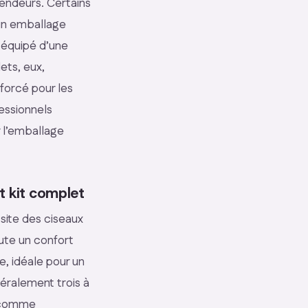
vendeurs. Certains
un emballage
r équipé d’une
ets, eux,
forcé pour les
fessionnels
 l’emballage
t kit complet
site des ciseaux
oute un confort
e, idéale pour un
néralement trois à
s comme