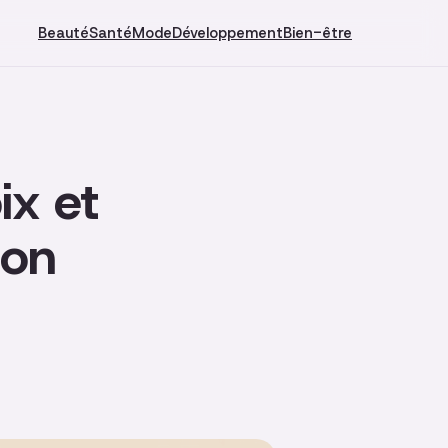
Beauté
Santé
Mode
Développement
Bien-être
ix et
ion