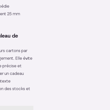
xpédie
arent 25 mm
uleau de
urs cartons par
gement. Elle évite
e précise et
ler un cadeau
ntexte
ion des stocks et