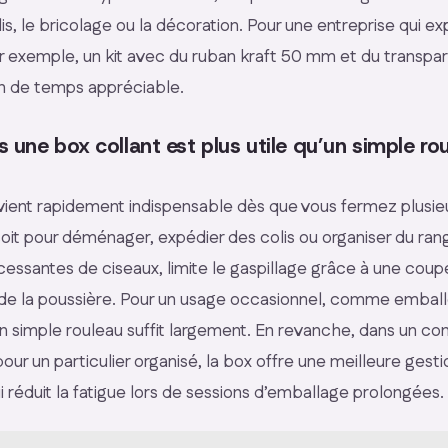
lis, le bricolage ou la décoration. Pour une entreprise qui e
r exemple, un kit avec du ruban kraft 50 mm et du transp
n de temps appréciable.
 une box collant est plus utile qu’un simple ro
vient rapidement indispensable dès que vous fermez plusie
oit pour déménager, expédier des colis ou organiser du ran
cessantes de ciseaux, limite le gaspillage grâce à une coup
 de la poussière. Pour un usage occasionnel, comme embal
un simple rouleau suffit largement. En revanche, dans un co
our un particulier organisé, la box offre une meilleure gest
 réduit la fatigue lors de sessions d’emballage prolongées.