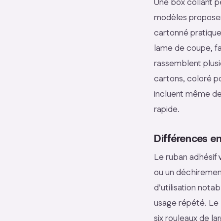
Une box collant p
modèles proposen
cartonné pratique 
lame de coupe, fac
rassemblent plusi
cartons, coloré po
incluent même de
rapide.
Différences en
Le ruban adhésif 
ou un déchirement
d’utilisation not
usage répété. Le k
six rouleaux de l