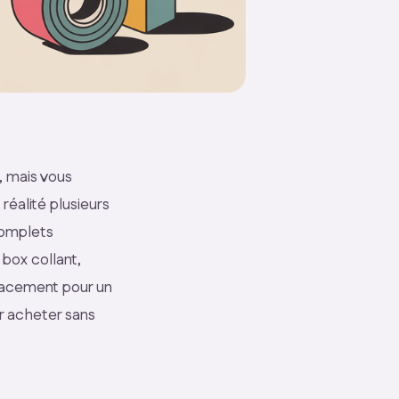
, mais vous
réalité plusieurs
 complets
box collant,
cacement pour un
r acheter sans