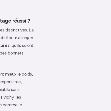
tage réussi ?
es distinctives. La
bril pour allonger
turés
, qu’ils soient
à des bonnets
ent mieux le poids,
 importante,
niable sans
s Vichy, les
ées comme le