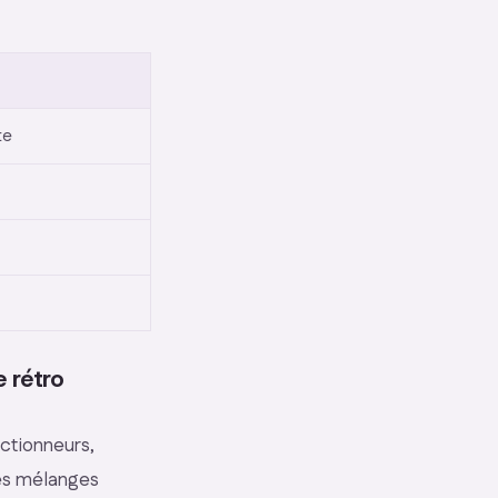
te
e rétro
ectionneurs,
les mélanges