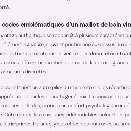
orté.
s codes emblématiques d’un maillot de bain vin
 vintage authentique se reconnaît à plusieurs caractéristiqu
 l’élément signature, souvent positionnée au-dessus du nom
jambes tout en maintenant le ventre. Les
décolletés struc
u bateau, offrent un maintien optimal de la poitrine grâce 
 armatures discrètes.
es constituent un autre pilier du style rétro : elles répartiss
appréciable pour les bonnets généreux. La couvrance plus
 cuisses et le dos, procure un confort psychologique indé
ce. Côté motifs, les classiques indémodables incluent les poi
s, les imprimés floraux stylisés et les couleurs unies satur