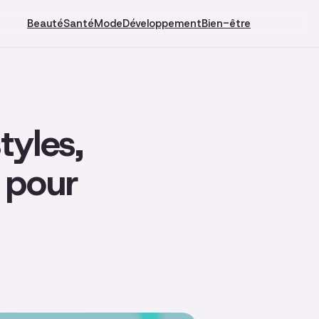
Beauté
Santé
Mode
Développement
Bien-être
tyles,
 pour