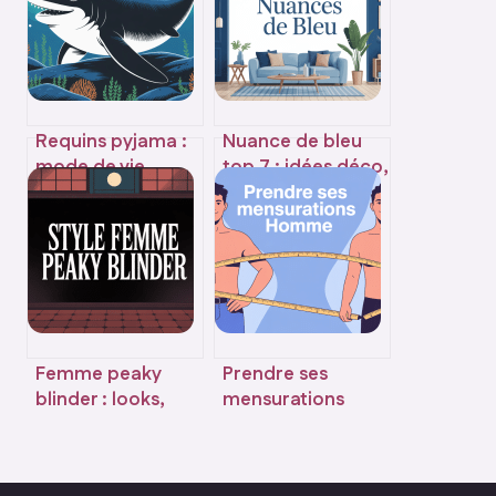
Requins pyjama :
Nuance de bleu
mode de vie,
top 7 : idées déco,
habitat et conseils
significations et
d’observation
associations
réussies
Femme peaky
Prendre ses
blinder : looks,
mensurations
personnages et
homme
style à adopter
facilement pour
choisir la bonne