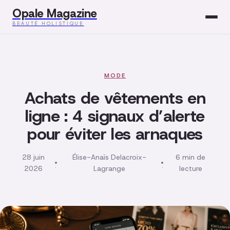
Opale Magazine
BEAUTÉ HOLISTIQUE
Beauté
Santé
MODE
Achats de vêtements en
Mode
ligne : 4 signaux d’alerte
pour éviter les arnaques
Développement
Bien-être
28 juin
Élise-Anaïs Delacroix-
6 min de
·
·
2026
Lagrange
lecture