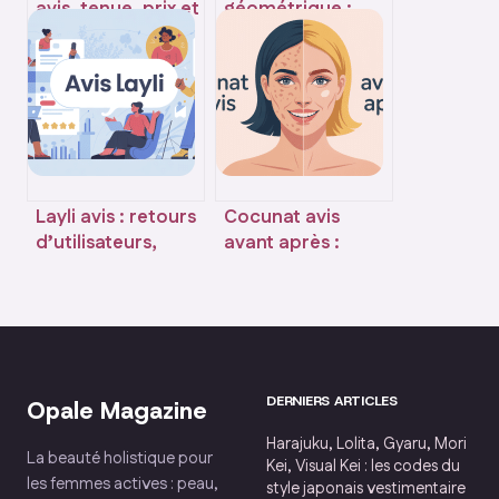
avis, tenue, prix et
géométrique :
alternatives à
idées,
connaître
significations et
conseils avant de
vous lancer
Layli avis : retours
Cocunat avis
d’utilisateurs,
avant après :
fiabilité et
résultats, photos
résultats réels
et retours
d’expérience
honnêtes
DERNIERS ARTICLES
Opale Magazine
Harajuku, Lolita, Gyaru, Mori
La beauté holistique pour
Kei, Visual Kei : les codes du
les femmes actives : peau,
style japonais vestimentaire