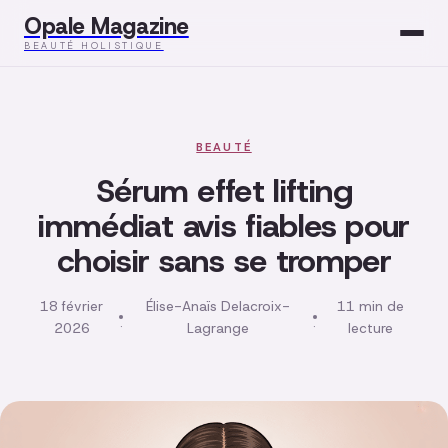
Opale Magazine
BEAUTÉ HOLISTIQUE
Beauté
Santé
BEAUTÉ
Sérum effet lifting
Mode
immédiat avis fiables pour
choisir sans se tromper
Développement
Bien-être
18 février
Élise-Anaïs Delacroix-
11 min de
·
·
2026
Lagrange
lecture