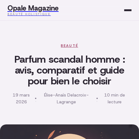
Opale Magazine
BEAUTÉ HOLISTIQUE
Beauté
Santé
BEAUTÉ
Parfum scandal homme :
Mode
avis, comparatif et guide
pour bien le choisir
Développement
Bien-être
19 mars
Élise-Anaïs Delacroix-
10 min de
·
·
2026
Lagrange
lecture