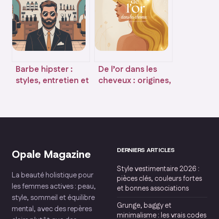
résultats réels
et retours
d’expérience
honnêtes
Barbe hipster :
De l’or dans les
styles, entretien et
cheveux : origines,
conseils pour un
significations et
look maîtrisé
usages modernes
DERNIERS ARTICLES
Opale Magazine
Style vestimentaire 2026 :
La beauté holistique pour
pièces clés, couleurs fortes
les femmes actives : peau,
et bonnes associations
style, sommeil et équilibre
Grunge, baggy et
mental, avec des repères
minimalisme : les vrais codes