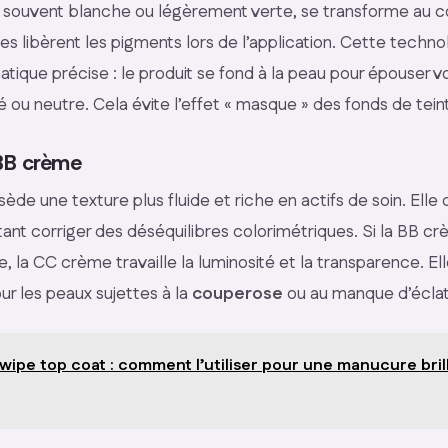
le, souvent blanche ou légèrement verte, se transforme au c
s libèrent les pigments lors de l’application. Cette techn
tique précise : le produit se fond à la peau pour épouser v
oré ou neutre. Cela évite l’effet « masque » des fonds de tein
BB crème
de une texture plus fluide et riche en actifs de soin. Elle 
ant corriger des déséquilibres colorimétriques. Si la BB c
 la CC crème travaille la luminosité et la transparence. Ell
 les peaux sujettes à la
couperose
ou au manque d’éclat
wipe top coat : comment l’utiliser pour une manucure bril