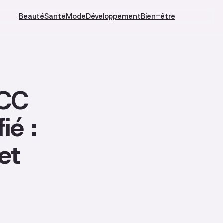
Beauté
Santé
Mode
Développement
Bien-être
 CC
ié :
et