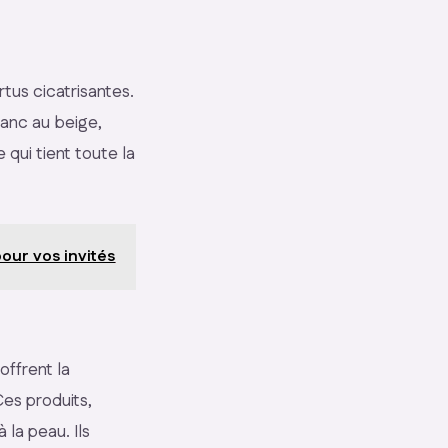
rtus cicatrisantes.
lanc au beige,
 qui tient toute la
our vos invités
ffrent la
es produits,
à la peau. Ils