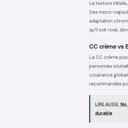
La texture initia
Des micro-capsule
adaptation chroma
qu’il soit rosé, d
CC crème vs 
La CC crème possè
personnes souhait
couvrance globale,
recommandée pour
LIRE AUSSI
No 
durable