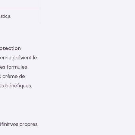
atica.
otection
ienne prévient le
des formules
CC crème de
nts bénéfiques.
finir vos propres