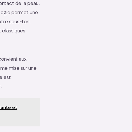
ontact de la peau.
ologie permet une
otre sous-ton,
t classiques.
convient aux
rème mise sur une
e est
.
lante et