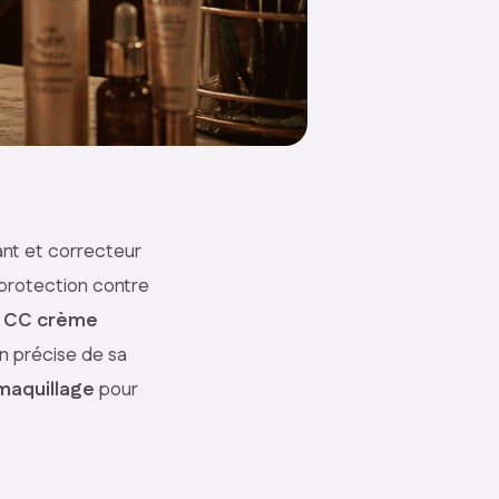
ant et correcteur
e protection contre
e CC crème
n précise de sa
maquillage
pour