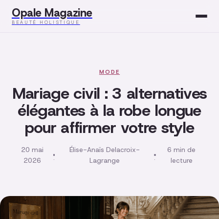
Opale Magazine
BEAUTÉ HOLISTIQUE
Beauté
Santé
MODE
Mariage civil : 3 alternatives
Mode
élégantes à la robe longue
pour affirmer votre style
Développement
Bien-être
20 mai
Élise-Anaïs Delacroix-
6 min de
·
·
2026
Lagrange
lecture