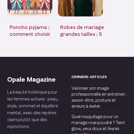
Poncho pyjama :
Robes de mariage
comment choisir
grandes tailles : 5
le modèle idéal
coupes du 42 au
pour un confort
68 pour une
maximal
silhouette
harmonieuse
DERNIERS ARTICLES
Opale Magazine
Valoriser son image
La beauté holistique pour
professionnelle en entretien :
les femmes actives : peau,
savoir-être, posture et
style, sommeil et équilibre
erreurs à éviter
mental, avec des repères
Quel maquillage pour un
clairs plutôt que des
mariage rose poudré ? Teint
injonctions.
glow, yeux doux et lèvres