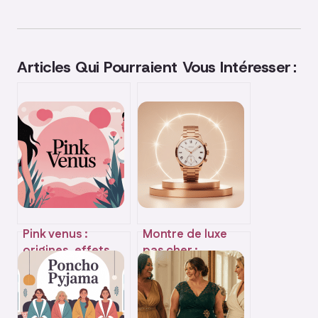
Articles Qui Pourraient Vous Intéresser :
Pink venus :
Montre de luxe
origines, effets,
pas cher :
dosage et risques
comment allier
à connaître
élégance et petit
budget