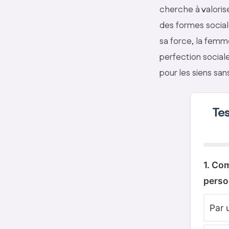
cherche à valori
des formes social
sa force, la femme
perfection social
pour les siens san
Tes
1. Co
perso
Par 