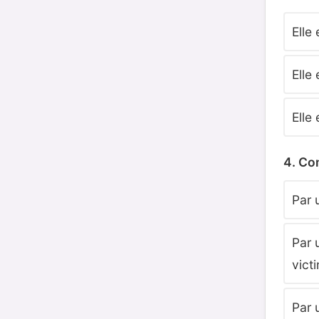
Elle
Elle
Elle 
4. Co
Par 
Par 
vict
Par 