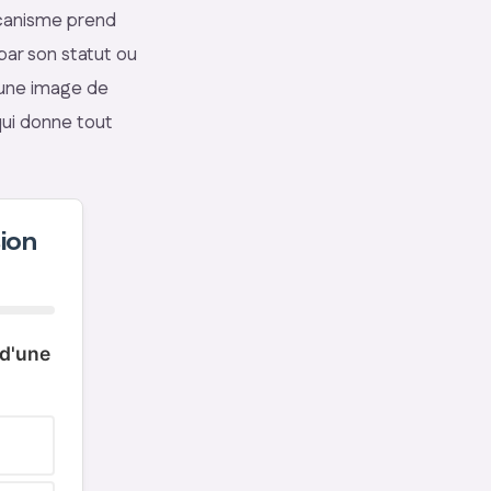
écanisme prend
par son statut ou
e une image de
ui donne tout
sion
d'une