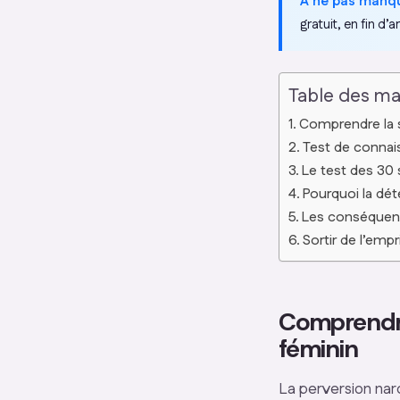
A ne pas manq
gratuit, en fin d’ar
Table des ma
Comprendre la s
Test de connais
Le test des 30 s
Pourquoi la dét
Les conséquenc
Sortir de l’empr
Comprendre 
féminin
La perversion nar