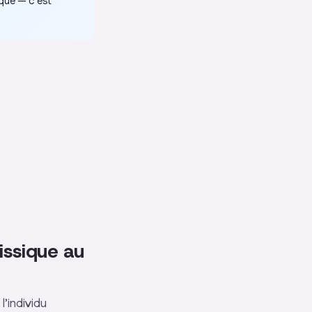
ique
— c’est
issique au
l’individu