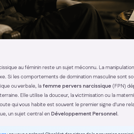
cissique au féminin reste un sujet méconnu. La manipulatio
xe. Si les comportements de domination masculine sont so
ique ou verbale, la
femme pervers narcissique
(FPN) dép
erraine. Elle utilise la douceur, la victimisation ou la matern
oute qui vous habite est souvent le premier signe d’une rel
ue, un sujet central en
Développement Personnel
.