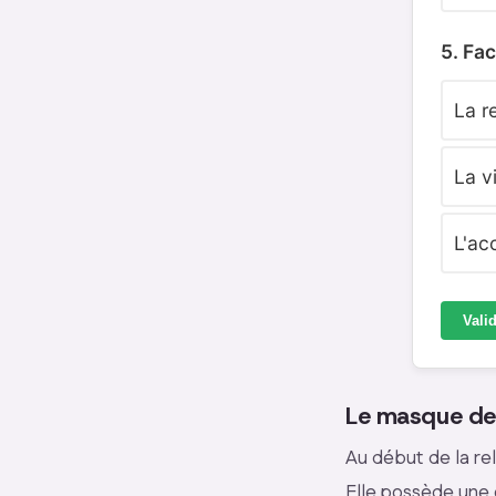
5. Fa
La r
La v
L'ac
Vali
Le masque de 
Au début de la re
Elle possède une 