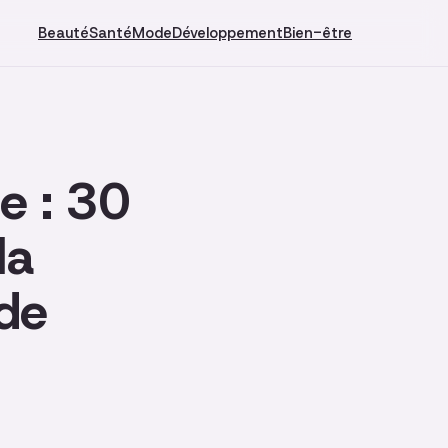
Beauté
Santé
Mode
Développement
Bien-être
e : 30
la
 de