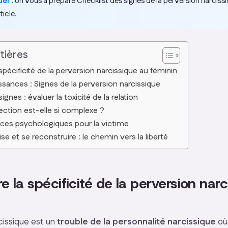
uer
: on vous a préparé
Checklist des signes de la perversion narciss
ticle.
tières
pécificité de la perversion narcissique au féminin
sances : Signes de la perversion narcissique
ignes : évaluer la toxicité de la relation
ection est-elle si complexe ?
es psychologiques pour la victime
ise et se reconstruire : le chemin vers la liberté
la spécificité de la perversion narc
cissique est un
trouble de la personnalité narcissique
où 