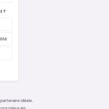
t ?
lité
partenaire idéale.
pour mieux les