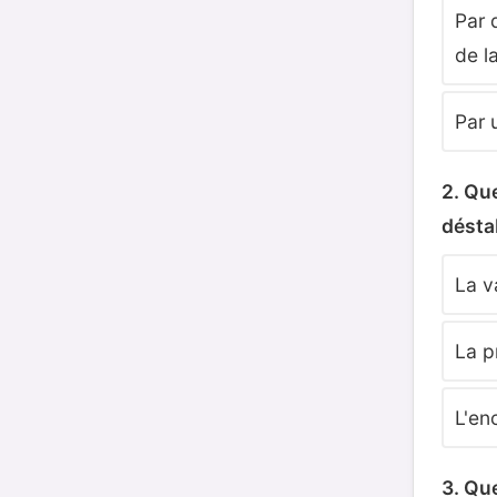
Par 
de la
Par 
2. Que
déstab
La v
La p
L'en
3. Que