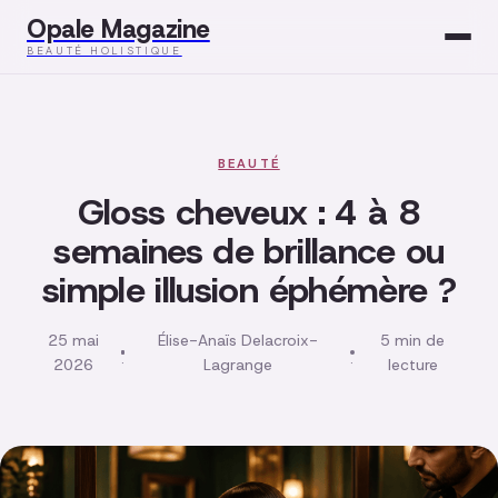
Opale Magazine
BEAUTÉ HOLISTIQUE
Beauté
Santé
BEAUTÉ
Gloss cheveux : 4 à 8
Mode
semaines de brillance ou
simple illusion éphémère ?
Développement
Bien-être
25 mai
Élise-Anaïs Delacroix-
5 min de
·
·
2026
Lagrange
lecture