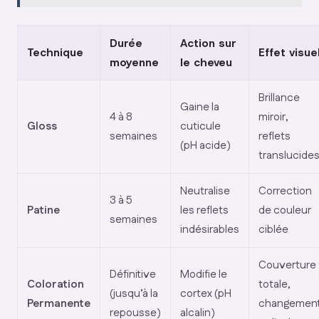
Durée
Action sur
Technique
Effet visue
moyenne
le cheveu
Brillance
Gaine la
4 à 8
miroir,
Gloss
cuticule
semaines
reflets
(pH acide)
translucide
Neutralise
Correction
3 à 5
Patine
les reflets
de couleur
semaines
indésirables
ciblée
Couverture
Définitive
Modifie le
Coloration
totale,
(jusqu’à la
cortex (pH
Permanente
changemen
repousse)
alcalin)