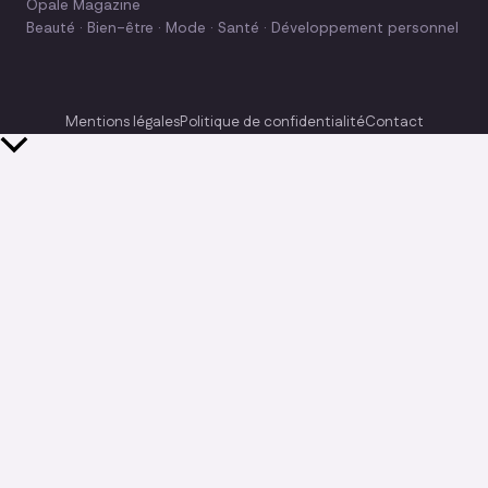
Opale Magazine
Beauté · Bien-être · Mode · Santé · Développement personnel
Mentions légales
Politique de confidentialité
Contact
Retour
en
haut