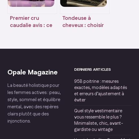
Premier cru
Tondeuse à
caudalie avis : ce
cheveux : choisir
qu’il faut vraiment
entre
en penser
performance
professionnelle et
confort
domestique
DERNIERS ARTICLES
Opale Magazine
95B poitrine : mesures
La beauté holistique pour
exactes, modèles adaptés
les femmes actives : peau,
et erreurs d’ajustement à
style, sommeil et équilibre
éviter
mental, avec des repères
Quel style vestimentaire
clairs plutôt que des
vous ressemble le plus ?
injonctions.
Minimaliste, chic, avant-
gardiste ou vintage