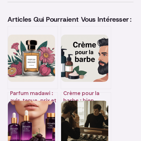
Articles Qui Pourraient Vous Intéresser :
Parfum madawi :
Crème pour la
avis, tenue, prix et
barbe : bien
alternatives à
choisir, bien
connaître
utiliser, éviter les
erreurs