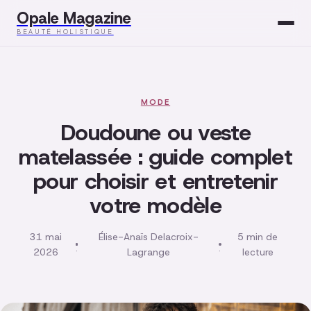
Opale Magazine
BEAUTÉ HOLISTIQUE
Beauté
Santé
MODE
Doudoune ou veste
Mode
matelassée : guide complet
pour choisir et entretenir
Développement
votre modèle
Bien-être
31 mai
Élise-Anaïs Delacroix-
5 min de
·
·
2026
Lagrange
lecture