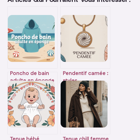
Poncho de bain
Pendentif camée :
adulte en éponge
styles,
: lequel choisir et
significations et
pourquoi
conseils pour bien
choisir
Tenue bébé
Tenue chill femme