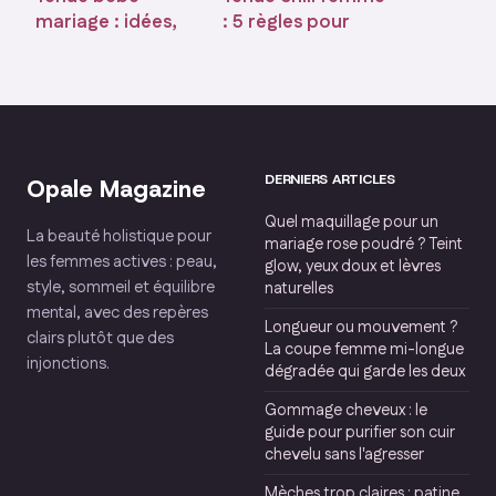
mariage : idées,
: 5 règles pour
conseils et looks
allier confort
pour un jour
absolu et style
unique
moderne
DERNIERS ARTICLES
Opale Magazine
Quel maquillage pour un
La beauté holistique pour
mariage rose poudré ? Teint
les femmes actives : peau,
glow, yeux doux et lèvres
style, sommeil et équilibre
naturelles
mental, avec des repères
Longueur ou mouvement ?
clairs plutôt que des
La coupe femme mi-longue
injonctions.
dégradée qui garde les deux
Gommage cheveux : le
guide pour purifier son cuir
chevelu sans l'agresser
Mèches trop claires : patine,