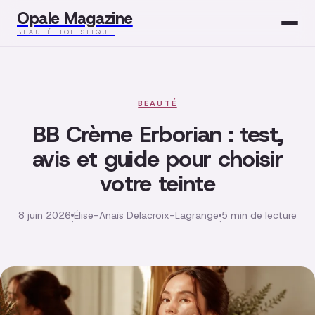
Opale Magazine
BEAUTÉ HOLISTIQUE
Beauté
Santé
BEAUTÉ
BB Crème Erborian : test,
Mode
avis et guide pour choisir
votre teinte
Développement
Bien-être
8 juin 2026
Élise-Anaïs Delacroix-Lagrange
5 min de lecture
·
·