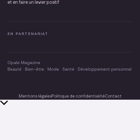
et en faire un levier positif
EN PARTENARIAT
Opale Magazine
Beauté · Bien-être · Mode · Santé · Développement personnel
Mentions légales
Politique de confidentialité
Contact
Retour
en
haut