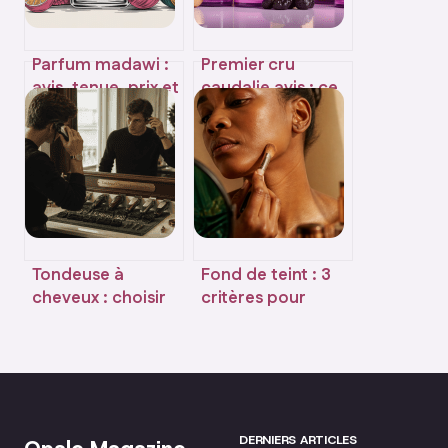
Parfum madawi :
Premier cru
avis, tenue, prix et
caudalie avis : ce
alternatives à
qu’il faut vraiment
connaître
en penser
Tondeuse à
Fond de teint : 3
cheveux : choisir
critères pour
entre
choisir la nuance
performance
parfaite sans effet
professionnelle et
masque
confort
domestique
DERNIERS ARTICLES